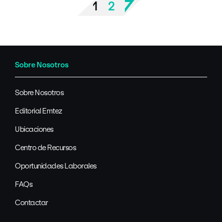
1
2
Go
Go
Go
Next
page
to
to
to
page
page
Sobre Nosotros
Sobre Nosotros
Editorial Emtez
Ubicaciones
Centro de Recursos
Oportunidades Laborales
FAQs
Contactar