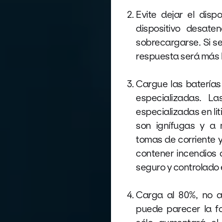
Evite dejar el disp
dispositivo desate
sobrecargarse. Si s
respuesta será más l
Cargue las batería
especializadas. L
especializadas en li
son ignífugas y a
tomas de corriente 
contener incendios 
seguro y controlado e
Carga al 80%, no a
puede parecer la f