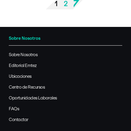
1
2
Go
Go
Go
Next
page
to
to
to
page
page
Sobre Nosotros
Sobre Nosotros
Editorial Emtez
Ubicaciones
Centro de Recursos
Oportunidades Laborales
FAQs
Contactar