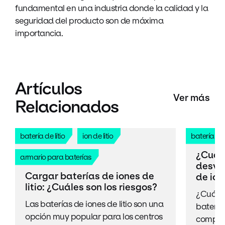
fundamental en una industria donde la calidad y la
seguridad del producto son de máxima
importancia.
Artículos
Ver más
Relacionados
batería de lítio
ion de litio
batería de l
¿Cuále
armario para baterías
desven
Cargar baterías de iones de
de ion
litio: ¿Cuáles son los riesgos?
¿Cuáles
Las baterías de iones de litio son una
baterías
opción muy popular para los centros
compara