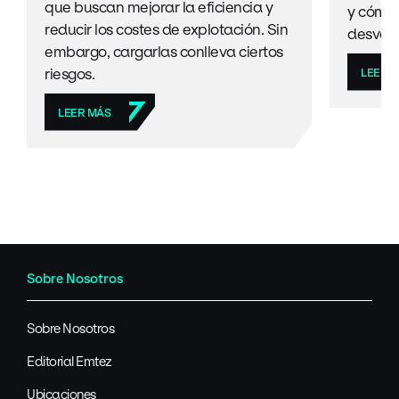
que buscan mejorar la eficiencia y
y cómo 
reducir los costes de explotación. Sin
desven
embargo, cargarlas conlleva ciertos
riesgos.
LEER 
LEER MÁS
Sobre Nosotros
Sobre Nosotros
Editorial Emtez
Ubicaciones