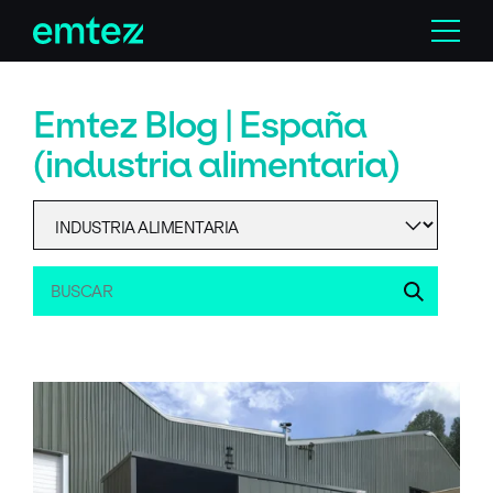
Skip
Menu
to
content
Emtez Blog | España
(industria alimentaria)