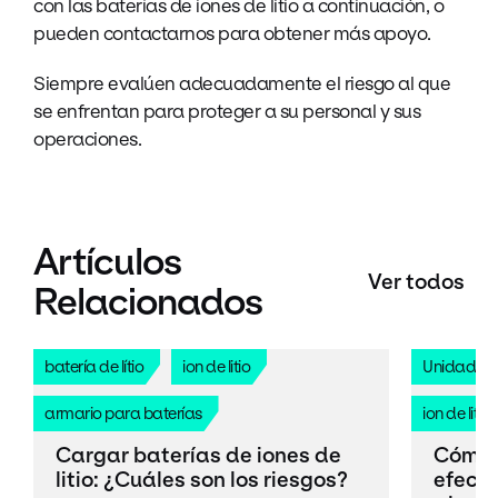
con las baterías de iones de litio a continuación, o
pueden contactarnos para obtener más apoyo.
Siempre evalúen adecuadamente el riesgo al que
se enfrentan para proteger a su personal y sus
operaciones.
Artículos
Ver todos
Relacionados
batería de lítio
ion de litio
Unidades 
armario para baterías
ion de litio
Cargar baterías de iones de
Cómo 
litio: ¿Cuáles son los riesgos?
efecti