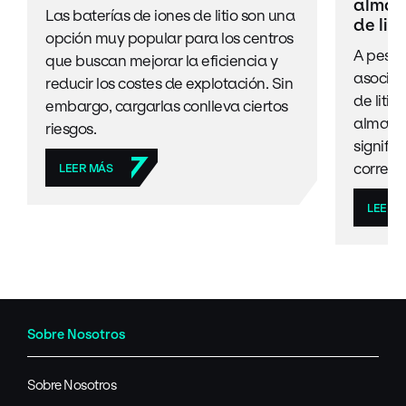
almac
Las baterías de iones de litio son una
de liti
opción muy popular para los centros
A pesar
que buscan mejorar la eficiencia y
asociad
reducir los costes de explotación. Sin
de liti
embargo, cargarlas conlleva ciertos
almace
riesgos.
signific
correct
LEER MÁS
LEER 
Sobre Nosotros
Sobre Nosotros