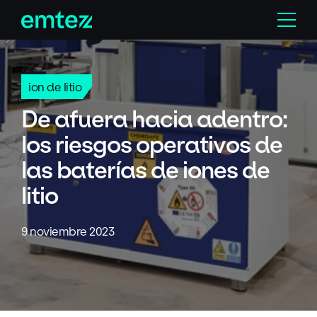
Skip
Menu
to
content
ion de litio
De afuera hacia adentro:
los riesgos operativos de
las baterías de iones de
litio
9 noviembre 2023