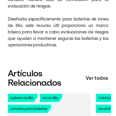
evaluación de riesgos.
Diseñada específicamente para baterías de iones
de litio, este recurso útil proporciona un marco
básico para llevar a cabo evaluaciones de riesgos
que ayuden a mantener seguras las baterías y las
operaciones productivas.
Artículos
Ver todos
Relacionados
batería de lítio
ion de litio
Unidades 
armario para baterías
ion de litio