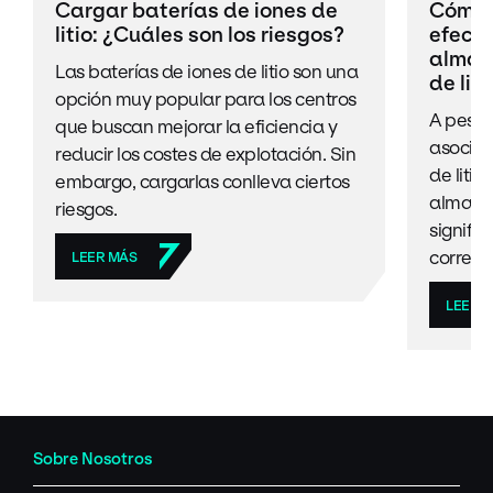
Cargar baterías de iones de
Cómo 
litio: ¿Cuáles son los riesgos?
efecti
almac
Las baterías de iones de litio son una
de liti
opción muy popular para los centros
A pesar
que buscan mejorar la eficiencia y
asociad
reducir los costes de explotación. Sin
de liti
embargo, cargarlas conlleva ciertos
almace
riesgos.
signific
correct
LEER MÁS
LEER 
Sobre Nosotros