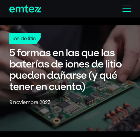
Skip
Menu
to
content
ion de litio
5 formas en las que las
baterías de iones de litio
pueden dañarse (y qué
tener en cuenta)
9 noviembre 2023